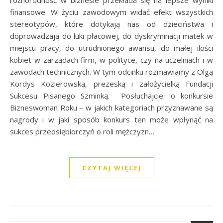
różnorodność w biznesie przekłada się na lepsze wyniki
finansowe. W życiu zawodowym widać efekt wszystkich
stereotypów, które dotykają nas od dzieciństwa i
doprowadzają do luki płacowej, do dyskryminacji matek w
miejscu pracy, do utrudnionego awansu, do małej ilości
kobiet w zarządach firm, w polityce, czy na uczelniach i w
zawodach technicznych. W tym odcinku rozmawiamy z Olgą
Kordys Kozierowską, prezeską i założycielką Fundacji
Sukcesu Pisanego Szminką. Posłuchajcie: o konkursie
Bizneswoman Roku – w jakich kategoriach przyznawane są
nagrody i w jaki sposób konkurs ten może wpłynąć na
sukces przedsiębiorczyń o roli mężczyzn…
CZYTAJ WIĘCEJ