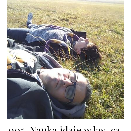
005. Nauka idzie w las, cz.