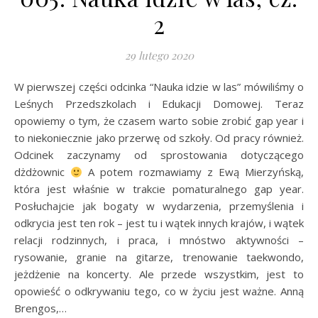
2
29 lutego 2020
W pierwszej części odcinka “Nauka idzie w las” mówiliśmy o
Leśnych Przedszkolach i Edukacji Domowej. Teraz
opowiemy o tym, że czasem warto sobie zrobić gap year i
to niekoniecznie jako przerwę od szkoły. Od pracy również.
Odcinek zaczynamy od sprostowania dotyczącego
dżdżownic
A potem rozmawiamy z Ewą Mierzyńską,
która jest właśnie w trakcie pomaturalnego gap year.
Posłuchajcie jak bogaty w wydarzenia, przemyślenia i
odkrycia jest ten rok – jest tu i wątek innych krajów, i wątek
relacji rodzinnych, i praca, i mnóstwo aktywności –
rysowanie, granie na gitarze, trenowanie taekwondo,
jeżdżenie na koncerty. Ale przede wszystkim, jest to
opowieść o odkrywaniu tego, co w życiu jest ważne. Anną
Brengos,…